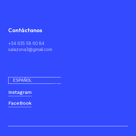
Go To Shop
Contáctanos
+34 635 58 60 84
salazona3@gmail.com
ESPAÑOL
Instagram
FaceBook