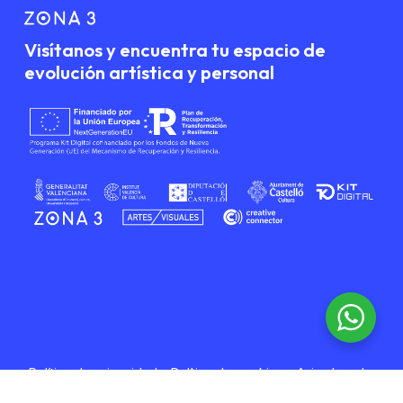
Visítanos y encuentra tu espacio de
evolución artística y personal
Subtotal:
0,00
€
Ver Carrito
Finalizar Compra
Política de privacidad
–
Política de cookies
–
Aviso Legal
–
Transparencia