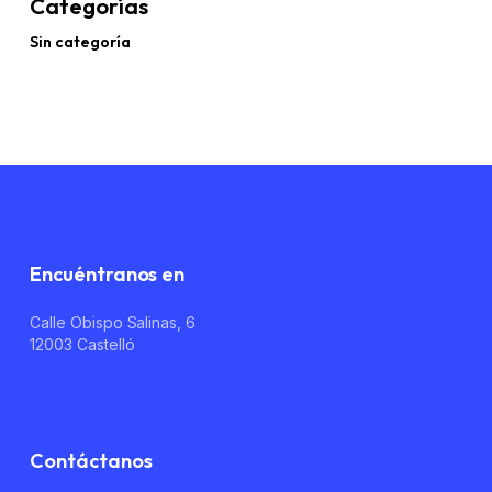
Categorías
Sin categoría
No hay productos en el carrito.
Go To Shop
Encuéntranos en
Calle Obispo Salinas, 6
12003 Castelló
Contáctanos