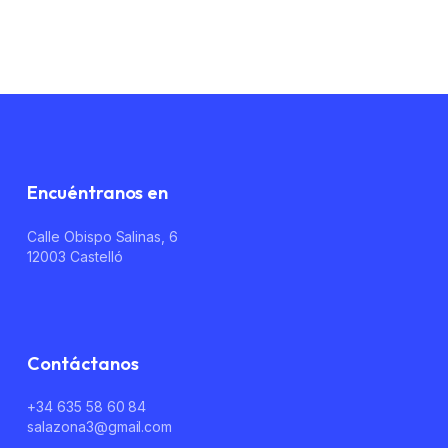
No hay productos en el carrito.
Go To Shop
Encuéntranos en
Calle Obispo Salinas, 6
12003 Castelló
Contáctanos
+34 635 58 60 84
salazona3@gmail.com