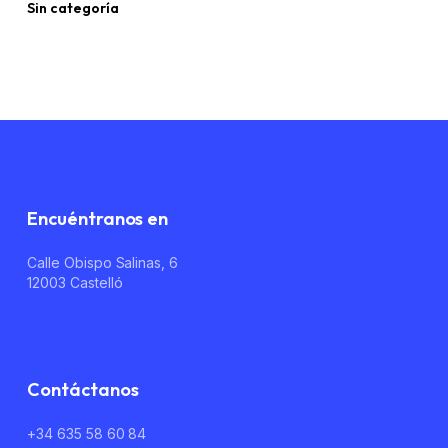
Sin categoría
No hay productos en el carrito.
Go To Shop
Encuéntranos en
Calle Obispo Salinas, 6
12003 Castelló
Contáctanos
+34 635 58 60 84