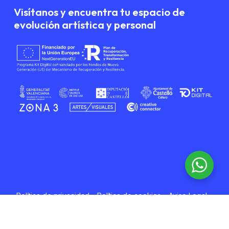
Visítanos y encuentra tu espacio de
evolución artística y personal
Subtotal:
0,00
€
Ver Carrito
Finalizar Compra
Política de privacidad
–
Política de cookies
–
Aviso Legal
–
Transparencia
Desarrollado por
Boreal Open Systems S.L