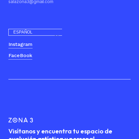
salazona3@gmail.com
ESPAÑOL
Instagram
FaceBook
Visítanos y encuentra tu espacio de
evolución artística y personal