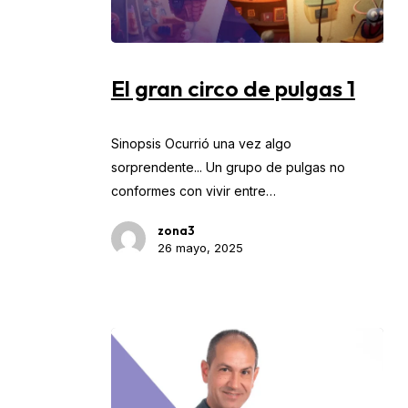
El
gran
El gran circo de pulgas 1
circo
de
Sinopsis Ocurrió una vez algo
pulgas
sorprendente... Un grupo de pulgas no
1
conformes con vivir entre…
zona3
26 mayo, 2025