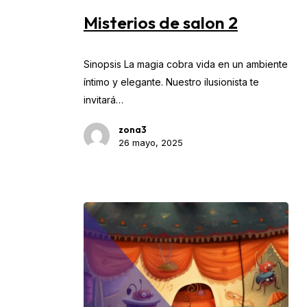
de
Misterios de salon 2
salon
2
Sinopsis La magia cobra vida en un ambiente
íntimo y elegante. Nuestro ilusionista te
invitará…
zona3
26 mayo, 2025