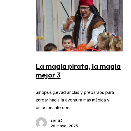
Go To Shop
La
magia
La magia pirata, la magia
pirata,
mejor 3
la
magia
Sinopsis ¡Levad anclas y preparaos para
mejor
zarpar hacia la aventura más mágica y
3
emocionante con…
zona3
26 mayo, 2025