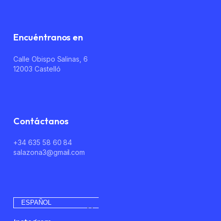
No hay productos en el carrito.
Encuéntranos en
Go To Shop
Calle Obispo Salinas, 6
12003 Castelló
Contáctanos
+34 635 58 60 84
salazona3@gmail.com
ESPAÑOL