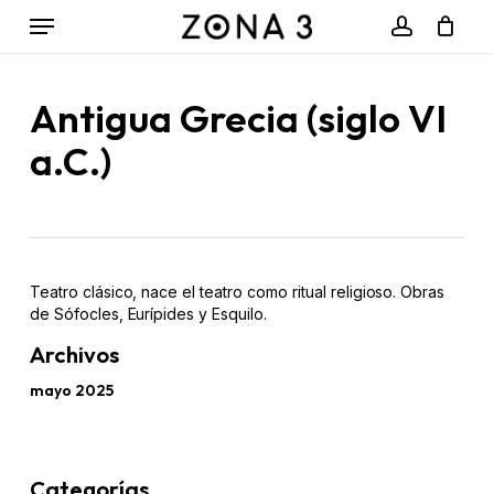
Menu
Skip
to
account
Close
Cart
Cart
main
content
Antigua Grecia (siglo VI
a.C.)
Teatro clásico, nace el teatro como ritual religioso. Obras
de Sófocles, Eurípides y Esquilo.
Archivos
mayo 2025
Categorías