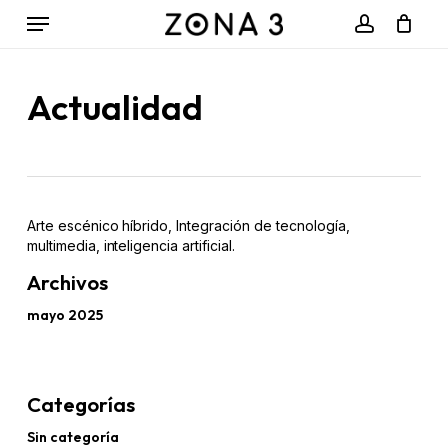
Menu
Skip
to
account
Close
Cart
Cart
main
content
Actualidad
Arte escénico híbrido, Integración de tecnología,
multimedia, inteligencia artificial.
Archivos
mayo 2025
Categorías
Sin categoría