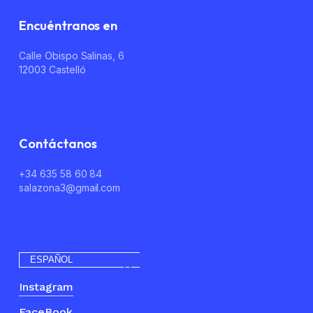
Encuéntranos en
No hay productos en el carrito.
Calle Obispo Salinas, 6
Go To Shop
12003 Castelló
Contáctanos
+34 635 58 60 84
salazona3@gmail.com
ESPAÑOL
Instagram
FaceBook